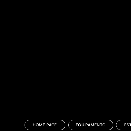
Oops!
Esta página está em construção!
Brevemente estará disponível, até 
páginas que já estão ativas.
HOME PAGE
EQUIPAMENTO
ES