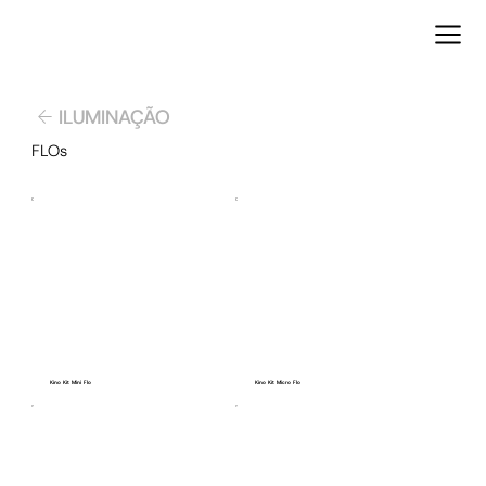
ILUMINAÇÃO
FLOs
Kino Kit Mini Flo
Kino Kit Micro Flo